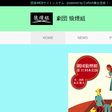
団体WEBサイトシステム - powered by
CoRich舞台芸術！-
劇団 狼煙組
HOME
NEWS
P