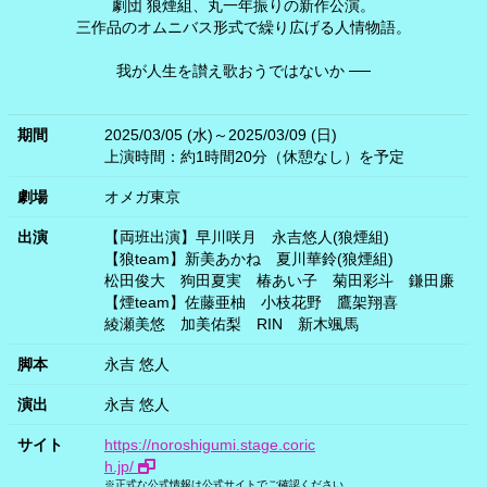
劇団 狼煙組、丸一年振りの新作公演。
三作品のオムニバス形式で繰り広げる人情物語。
我が人生を讃え歌おうではないか ──
期間
2025/03/05 (水)～2025/03/09 (日)
上演時間：約1時間20分（休憩なし）を予定
劇場
オメガ東京
出演
【両班出演】早川咲月
永吉悠人(狼煙組)
【狼team】新美あかね
夏川華鈴(狼煙組)
松田俊大
狗田夏実
椿あい子
菊田彩斗
鎌田廉
【煙team】佐藤亜柚
小枝花野
鷹架翔喜
綾瀬美悠
加美佑梨
RIN
新木颯馬
脚本
永吉 悠人
演出
永吉 悠人
サイト
https://noroshigumi.stage.coric
h.jp/
※正式な公式情報は公式サイトでご確認ください。