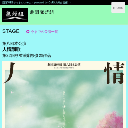
団体WEBサイトシステム - powered by
CoRich舞台芸術！-
T
menu
劇団 狼煙組
o
g
g
l
STAGE
今までの公演一覧
e
n
第八回本公演
a
人情讃歌
v
第22回杉並演劇祭参加作品
i
g
a
t
i
o
n