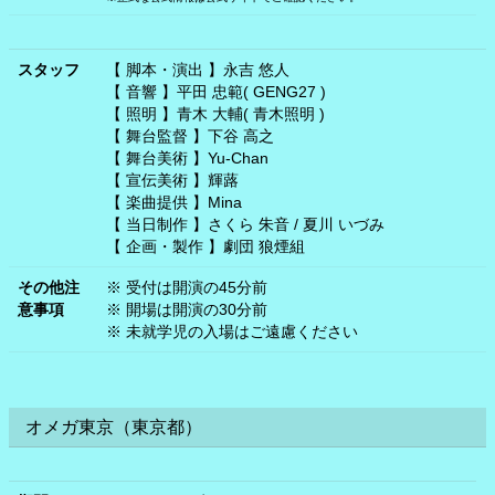
スタッフ
【 脚本・演出 】永吉 悠人
【 音響 】平田 忠範( GENG27 )
【 照明 】青木 大輔( 青木照明 )
【 舞台監督 】下谷 高之
【 舞台美術 】Yu-Chan
【 宣伝美術 】輝蕗
【 楽曲提供 】Mina
【 当日制作 】さくら 朱音 / 夏川 いづみ
【 企画・製作 】劇団 狼煙組
その他注
※ 受付は開演の45分前
意事項
※ 開場は開演の30分前
※ 未就学児の入場はご遠慮ください
オメガ東京（東京都）